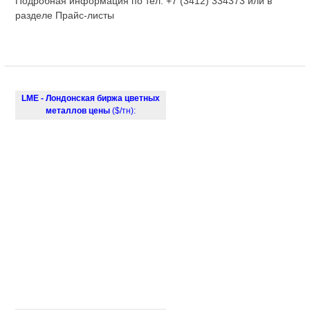
Подробная информация по тел. +7 (3412) 334373 или в
разделе Прайс-листы
LME - Лондонская биржа цветных
металлов цены
($/тн):