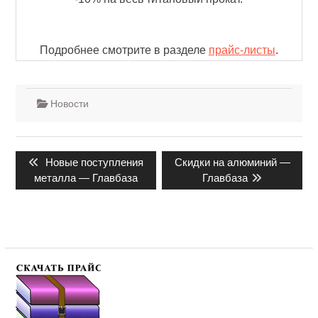
Подробнее смотрите в разделе
прайс-листы
.
Новости
Навигация
Предыдущая
Следующая
Новые поступления
Скидки на алюминий —
по
запись:
запись:
металла — Главбаза
Главбаза
записям