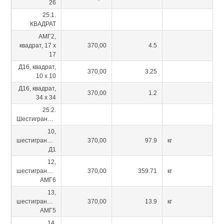
26
25.1.
КВАДРАТ
АМГ2,
квадрат, 17 х
370,00
4.5
17
Д16, квадрат,
370,00
3.25
10 х 10
Д16, квадрат,
370,00
1.2
34 х 34
25.2.
Шестигранник
10,
шестигранник
370,00
97.9
кг
Д1
12,
шестигранник
370,00
359.71
кг
АМГ6
13,
шестигранник
370,00
13.9
кг
АМГ5
14,