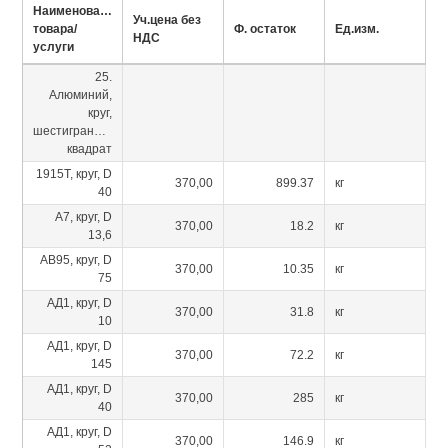
Наименование
Уч.цена без
товара/
Ф. остаток
Ед.изм.
НДС
услуги
25.
Алюминий,
круг,
шестигранник,
квадрат
1915Т, круг, D
370,00
899.37
кг
40
А7, круг, D
370,00
18.2
кг
13,6
АВ95, круг, D
370,00
10.35
кг
75
АД1, круг, D
370,00
31.8
кг
10
АД1, круг, D
370,00
72.2
кг
145
АД1, круг, D
370,00
285
кг
40
АД1, круг, D
370,00
146.9
кг