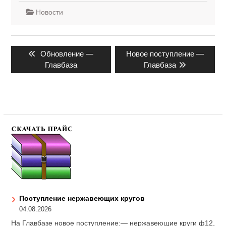
Новости
Навигация
Предыдущая
Следующая
Обновление —
Новое поступление —
по
запись:
запись:
Главбаза
Главбаза
записям
Поступление нержавеющих кругов
04.08.2026
На Главбазе новое поступление:— нержавеющие круги ф12,