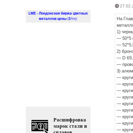
27.02.
LME - Лондонская биржа цветных
На Глав
металлов цены
($/тн):
металло
1) черн
— 50*5 с
— 52*5,
2) брон
— D 69,
— прово
3) алюм
— круги 
— круги
— круги
— круги
— круги
— круги
— круги
— круги
— круги