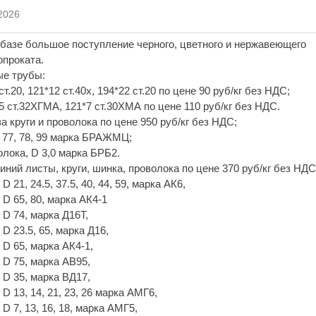
2026
базе большое поступление черного, цветного и нержавеющего
проката.
ые трубы:
т.20, 121*12 ст.40х, 194*22 ст.20 по цене 90 руб/кг без НДС;
5 ст.32ХГМА, 121*7 ст.30ХМА по цене 110 руб/кг без НДС.
за круги и проволока по цене 950 руб/кг без НДС;
 77, 78, 99 марка БРАЖМЦ;
лока, D 3,0 марка БРБ2.
иний листы, круги, шинка, проволока по цене 370 руб/кг без НДС
D 21, 24.5, 37.5, 40, 44, 59, марка АК6,
 D 65, 80, марка АК4-1
 D 74, марка Д16Т,
 D 23.5, 65, марка Д16,
 D 65, марка АК4-1,
 D 75, марка АВ95,
 D 35, марка ВД17,
 D 13, 14, 21, 23, 26 марка АМГ6,
 D 7, 13, 16, 18, марка АМГ5,