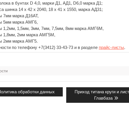
лока в бунтах D 4,0, марки Д1, АД1, D6,0 марка Д1;
а шинка 14 х 42 х 2040, 18 х 41 х 1550, марка АД31;
ы 7мм марка Д16АТ,
ы 5мм марка АМГ6,
 1,2мм, 1,5мм, 3мм, 7мм, 7,5мм, 8мм марка АМГ6М,
ы 1,8мм, 2мм марка АМГ5М,
ы 2мм марка АМГ5.
ости по телефону +7(3412) 33-43-73 и в разделе
прайс-листы
.
ости
гация
редыдущая
Следующая
олитика обработки данных
Приход титана круги и ли
апись:
запись:
Главбаза
сям