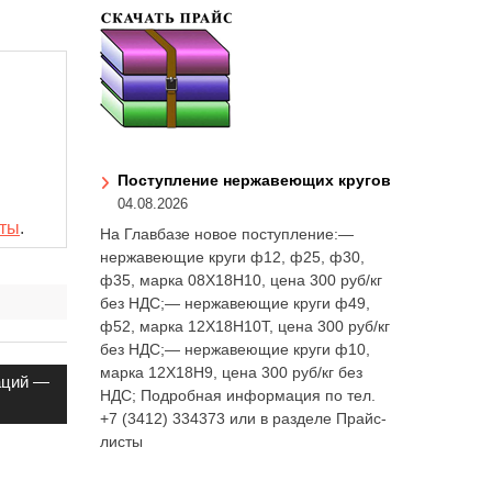
Поступление нержавеющих кругов
04.08.2026
сты
.
На Главбазе новое поступление:—
нержавеющие круги ф12, ф25, ф30,
ф35, марка 08Х18Н10, цена 300 руб/кг
без НДС;— нержавеющие круги ф49,
ф52, марка 12Х18Н10Т, цена 300 руб/кг
без НДС;— нержавеющие круги ф10,
марка 12Х18Н9, цена 300 руб/кг без
аций —
НДС; Подробная информация по тел.
+7 (3412) 334373 или в разделе Прайс-
листы