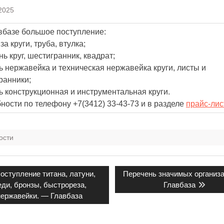
2025
вбазе большое поступление:
а круги, труба, втулка;
ь круг, шестигранник, квадрат;
ь нержавейка и техническая нержавейка круги, листы и
ранники;
ь конструкционная и инструментальная круги.
ности по телефону +7(3412) 33-43-73 и в разделе
прайс-ли
ости
гация
редыдущая
Следующая
оступление титана, латуни,
Перечень значимых организ
апись:
запись:
ди, бронзы, быстрореза,
Главбаза
сям
нержавейки. — Главбаза