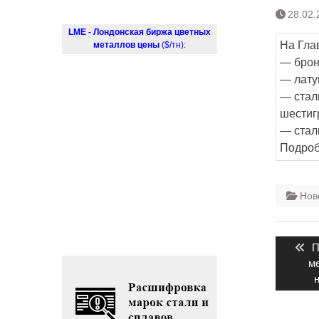
28.02.
LME - Лондонская биржа цветных
На Гла
металлов цены
($/тн):
— бронз
— латун
— стал
шестиг
— стал
Подроб
Нов
Нави
П
П
по
з
ме
запи