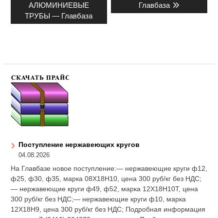
запись:
запись:
АЛЮМИНИЕВЫЕ
Главбаза
записям
ТРУБЫ — Главбаза
Поступление нержавеющих кругов
04.08.2026
На Главбазе новое поступление:— нержавеющие круги ф12,
ф25, ф30, ф35, марка 08Х18Н10, цена 300 руб/кг без НДС;
— нержавеющие круги ф49, ф52, марка 12Х18Н10Т, цена
300 руб/кг без НДС;— нержавеющие круги ф10, марка
12Х18Н9, цена 300 руб/кг без НДС; Подробная информация