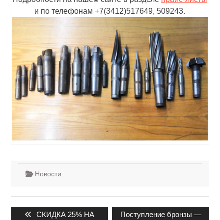
и по телефонам +7(3412)517649, 509243.
Новости
Навигация
Предыдущая
Следующая
СКИДКА 25% НА
Поступление бронзы —
по