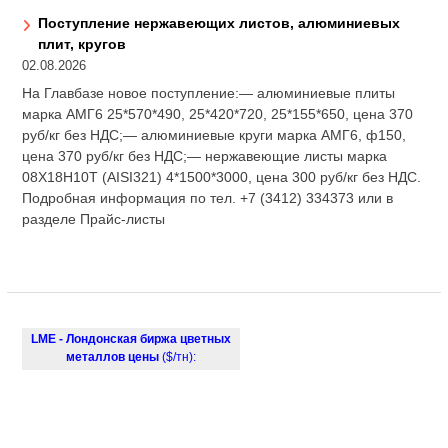
Поступление нержавеющих листов, алюминиевых
плит, кругов
02.08.2026
На Главбазе новое поступление:— алюминиевые плиты
марка АМГ6 25*570*490, 25*420*720, 25*155*650, цена 370
руб/кг без НДС;— алюминиевые круги марка АМГ6, ф150,
цена 370 руб/кг без НДС;— нержавеющие листы марка
08Х18Н10Т (AISI321) 4*1500*3000, цена 300 руб/кг без НДС.
Подробная информация по тел. +7 (3412) 334373 или в
разделе Прайс-листы
LME - Лондонская биржа цветных
металлов цены
($/тн):