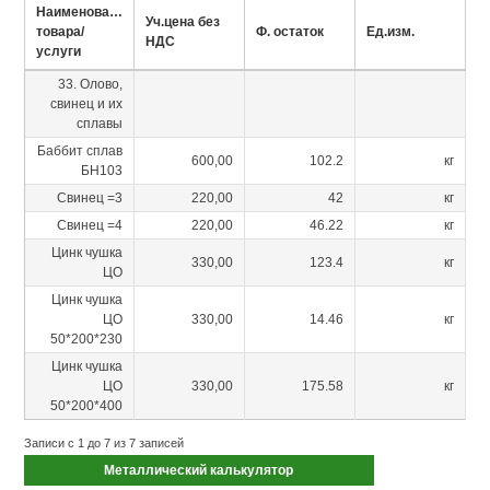
Наименование
Уч.цена без
товара/
Ф. остаток
Ед.изм.
НДС
услуги
33. Олово,
свинец и их
сплавы
Баббит сплав
600,00
102.2
кг
БН103
Свинец =3
220,00
42
кг
Свинец =4
220,00
46.22
кг
Цинк чушка
330,00
123.4
кг
ЦО
Цинк чушка
ЦО
330,00
14.46
кг
50*200*230
Цинк чушка
ЦО
330,00
175.58
кг
50*200*400
Записи с 1 до 7 из 7 записей
Металлический калькулятор