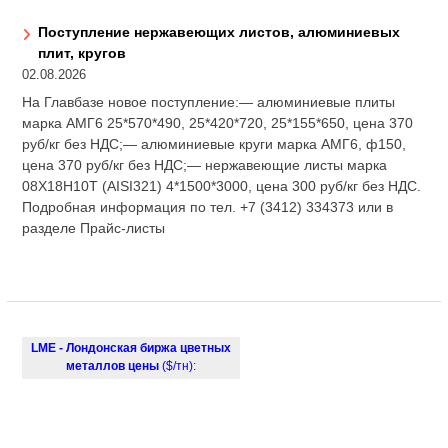
Поступление нержавеющих листов, алюминиевых
плит, кругов
02.08.2026
На Главбазе новое поступление:— алюминиевые плиты
марка АМГ6 25*570*490, 25*420*720, 25*155*650, цена 370
руб/кг без НДС;— алюминиевые круги марка АМГ6, ф150,
цена 370 руб/кг без НДС;— нержавеющие листы марка
08Х18Н10Т (AISI321) 4*1500*3000, цена 300 руб/кг без НДС.
Подробная информация по тел. +7 (3412) 334373 или в
разделе Прайс-листы
LME - Лондонская биржа цветных
металлов цены
($/тн):