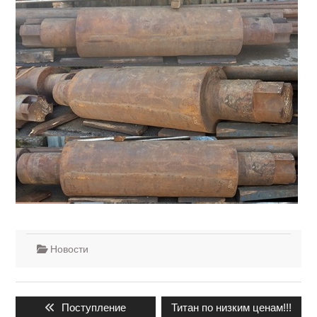
Новости
Навигация
Предыдущая
Следующая
Поступление
Титан по низким ценам!!!
по